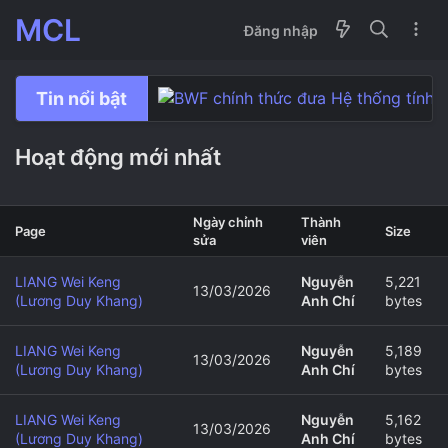
MCL
Đăng nhập
Tin nổi bật
Toàn Anh Mở Rộng 2026 : Nhiều sự b
Một số bài tập di chuyển không cầu c
Tham khảo 10 mẹo để chiến thắng 1 t
Kinh nghiệm xin đánh cầu lông vãng l
Tay vợt "huyền thoại" Đan Mạch Vikto
Nâng cấp vật liệu M46X. Ứng dụng O
Hoạt động mới nhất
Ngày chỉnh
Thành
Page
Size
sửa
viên
LIANG Wei Keng
Nguyễn
5,221
13/03/2026
(Lương Duy Khang)
Anh Chí
bytes
LIANG Wei Keng
Nguyễn
5,189
13/03/2026
(Lương Duy Khang)
Anh Chí
bytes
LIANG Wei Keng
Nguyễn
5,162
13/03/2026
(Lương Duy Khang)
Anh Chí
bytes