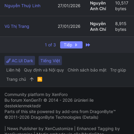
Nguyễn
10,517
Nguyễn Thuỳ Linh
27/01/2026
Anh Chí
bytes
Nguyễn
8,915
Vũ Thị Trang
27/01/2026
Anh Chí
bytes
Last
1 of 3
Tiếp
AC.UI Dark
Tiếng Việt
Liên hệ
Quy định và Nội quy
Chính sách bảo mật
Trợ giúp
Trang chủ
R
S
S
Community platform by XenForo
Bu forum XenGenTr © 2014 - 2026 ürünleri ile
desteklenmektedir
Parts of this site powered by
add-ons from DragonByte™
©2011-2026
DragonByte Technologies
(
Details
)
|
News Publisher by XenCustomize
|
Enhanced Tagging by