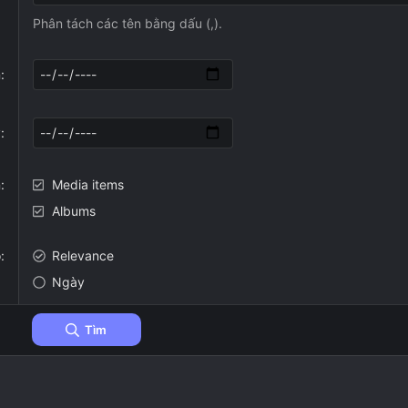
Phân tách các tên bằng dấu (,).
n
y
n
Media items
Albums
o
Relevance
Ngày
Tìm